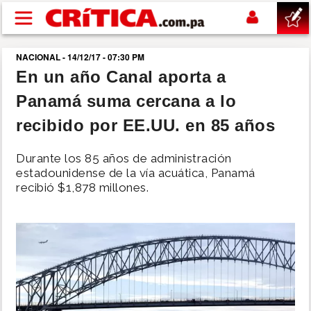
Pasar al contenido principal
NACIONAL - 14/12/17 - 07:30 PM
buscar
En un año Canal aporta a
Panamá suma cercana a lo
SUCESOS
recibido por EE.UU. en 85 años
NACIONAL
Durante los 85 años de administración
estadounidense de la vía acuática, Panamá
POLÍTICA
recibió $1,878 millones.
SHOW
DEPORTES
MUNDO