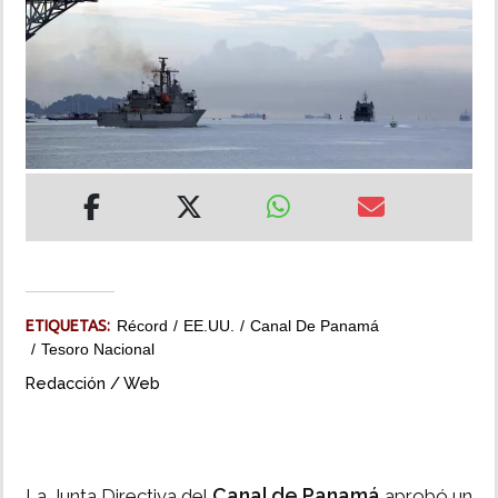
INSÓLITAS
MULTIMEDIA
IMPRESO
ETIQUETAS:
Récord
EE.UU.
Canal De Panamá
Tesoro Nacional
Redacción / Web
Canal de Panamá
La Junta Directiva del
aprobó un