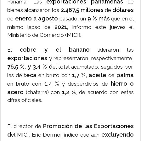
exportaciones panameñas
Panamá- Las
de
2.467,5 millones
dólares
bienes alcanzaron los
de
enero a agosto
9 % más
de
pasado, un
que en el
2021,
mismo lapso de
informó este jueves el
Ministerio de Comercio (MICI).
cobre y el banano
El
lideraron las
exportaciones
y representaron, respectivamente,
76,5 %, y 3,4 % d
el total acumulado, seguidos por
teca
1,7 %,
aceite
palma
las de
en bruto con
de
1,4 %
hierro o
en bruto con
y desperdicios de
acero
1,2 %
(chatarra) con
, de acuerdo con estas
cifras oficiales.
Promoción de las Exportaciones
El director de
d
excluyendo
el MICI, Eric Dormoi, indicó que aun