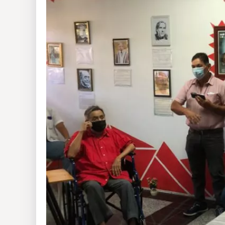
Insólitas
Multimedia
Impreso