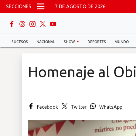
Pasar al contenido principal
SECCIONES
7 DE AGOSTO DE 2026
buscar
SUCESOS
NACIONAL
SHOW
DEPORTES
MUNDO
Sucesos
Nacional
Homenaje al Obi
Política
Show
Facebook
Twitter
WhatsApp
Deportes
Mundo