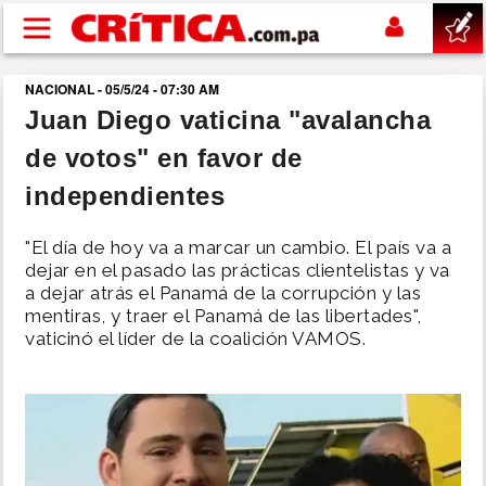
Pasar al contenido principal
NACIONAL - 05/5/24 - 07:30 AM
buscar
Juan Diego vaticina "avalancha
de votos" en favor de
SUCESOS
independientes
NACIONAL
"El día de hoy va a marcar un cambio. El país va a
dejar en el pasado las prácticas clientelistas y va
POLÍTICA
a dejar atrás el Panamá de la corrupción y las
mentiras, y traer el Panamá de las libertades",
vaticinó el líder de la coalición VAMOS.
SHOW
DEPORTES
MUNDO