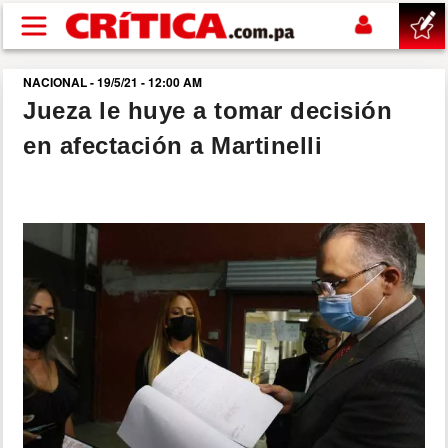
Pasar al contenido principal
NACIONAL - 19/5/21 - 12:00 AM
buscar
Jueza le huye a tomar decisión
en afectación a Martinelli
SUCESOS
NACIONAL
POLÍTICA
SHOW
DEPORTES
MUNDO