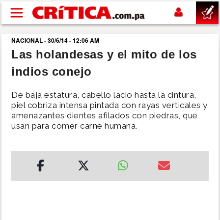
Pasar al contenido principal
NACIONAL - 30/6/14 - 12:06 AM
buscar
Las holandesas y el mito de los
indios conejo
SUCESOS
De baja estatura, cabello lacio hasta la cintura,
NACIONAL
piel cobriza intensa pintada con rayas verticales y
amenazantes dientes afilados con piedras, que
usan para comer carne humana.
POLÍTICA
SHOW
DEPORTES
MUNDO