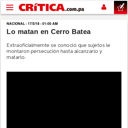
Pasar al contenido principal
NACIONAL - 17/3/18 - 01:00 AM
buscar
Lo matan en Cerro Batea
SUCESOS
Extraoficialmemte se conoció que sujetos le
montaron persecución hasta alcanzarlo y
matarlo.
NACIONAL
POLÍTICA
SHOW
DEPORTES
MUNDO