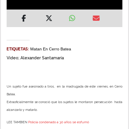
INSÓLITAS
MULTIMEDIA
IMPRESO
ETIQUETAS:
Matan En Cerro Batea
Video; Alexander Santamaría
Un sujeto fue asesinado a tiros, en la madrugada de este viernes, en Cerro
Batea.
Extraoficialmemte se conoció que los sujetos le montaron persecución hasta
alcanzarlo y matarlo.
Policía condenado a 30 años se esfumó
LEE TAMBIEN