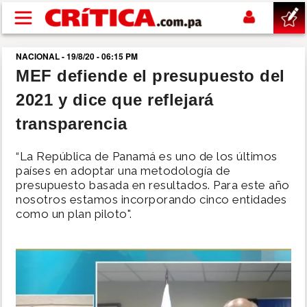
Pasar al contenido principal
NACIONAL - 19/8/20 - 06:15 PM
buscar
MEF defiende el presupuesto del
2021 y dice que reflejará
SUCESOS
transparencia
NACIONAL
“La República de Panamá es uno de los últimos
países en adoptar una metodología de
POLÍTICA
presupuesto basada en resultados. Para este año
nosotros estamos incorporando cinco entidades
como un plan piloto".
SHOW
DEPORTES
MUNDO