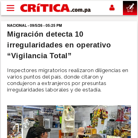
Pasar al contenido principal
NACIONAL - 09/5/26 - 05:25 PM
buscar
Migración detecta 10
irregularidades en operativo
SUCESOS
“Vigilancia Total”
NACIONAL
Inspectores migratorios realizaron diligencias en
varios puntos del país, donde citaron y
POLÍTICA
condujeron a extranjeros por presuntas
irregularidades laborales y de estadía.
SHOW
DEPORTES
MUNDO