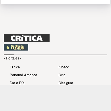
- Portales -
Crítica
Kiosco
Panamá América
Cine
Día a Día
Clasiguía
Mujer
Prémiate
Recetas
Impresora Pacífico