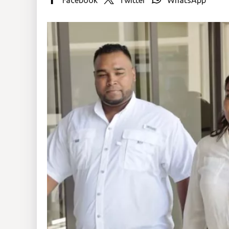
Insólitas
Multimedia
Impreso