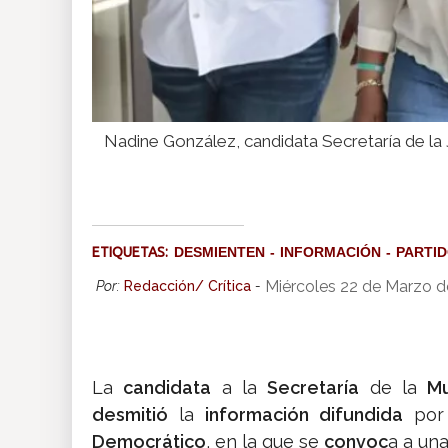
Nadine González, candidata Secretaría de la
ETIQUETAS:
DESMIENTEN
INFORMACIÓN
PARTID
Miércoles 22 de Marzo d
Por:
Redacción/ Crítica
-
La
candidata
a la
Secretaría
de la
Mu
desmitió
la
información difundida
por
Democrático
, en la que se
convoc
a a un