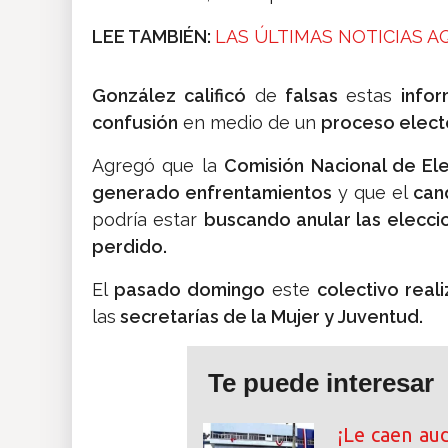
LEE TAMBIÉN:
LAS ÚLTIMAS NOTICIAS A
González calificó
de
falsas
estas
info
confusión
en medio de un
proceso elect
Agregó que la
Comisión Nacional de Ele
generado enfrentamientos
y que el
can
podría estar
buscando anular las elecci
perdido.
El
pasado domingo
este
colectivo real
las
secretarías de la Mujer y Juventud.
Te puede interesar
¡Le caen au