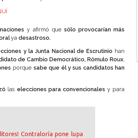
QUÍ
rmaciones
y afirmó que
sólo provocarían más
oral
ya
desastroso.
cciones y la Junta Nacional de Escrutinio
han
didato de Cambio Democrático, Rómulo Roux
,
ones
porque
sabe que él y sus candidatos han
izó
las
elecciones para convencionales
y para
ditores! Contraloría pone lupa