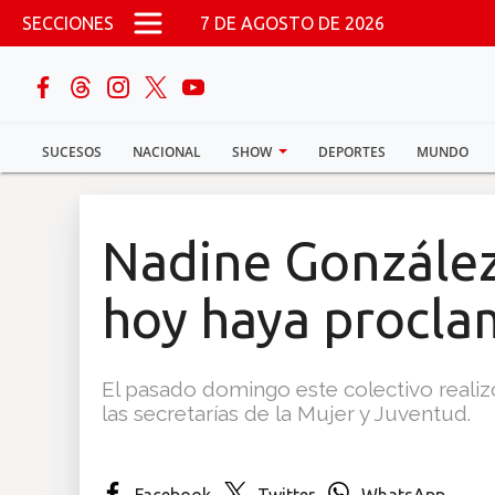
Pasar al contenido principal
SECCIONES
7 DE AGOSTO DE 2026
buscar
SUCESOS
NACIONAL
SHOW
DEPORTES
MUNDO
Sucesos
Nacional
Nadine Gonzále
Política
hoy haya procla
Show
El pasado domingo este colectivo realiz
Deportes
las secretarías de la Mujer y Juventud.
Mundo
Facebook
Twitter
WhatsApp