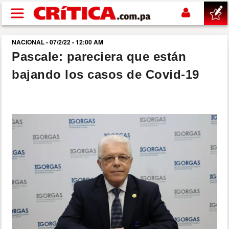
Pasar al contenido principal
NACIONAL - 07/2/22 - 12:00 AM
buscar
Pascale: pareciera que están
bajando los casos de Covid-19
SUCESOS
NACIONAL
POLÍTICA
SHOW
DEPORTES
MUNDO