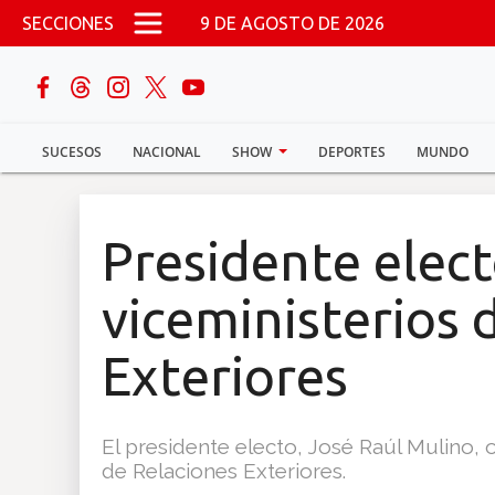
Pasar al contenido principal
SECCIONES
9 DE AGOSTO DE 2026
buscar
SUCESOS
NACIONAL
SHOW
DEPORTES
MUNDO
Sucesos
Nacional
Presidente elect
Política
viceministerios 
Show
Exteriores
Deportes
El presidente electo, José Raúl Mulino, o
de Relaciones Exteriores.
Mundo