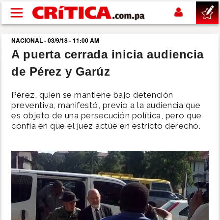
Pasar al contenido principal
NACIONAL - 03/9/18 - 11:00 AM
buscar
A puerta cerrada inicia audiencia
de Pérez y Garúz
SUCESOS
Pérez, quien se mantiene bajo detención
NACIONAL
preventiva, manifestó, previo a la audiencia que
es objeto de una persecución política, pero que
confía en que el juez actúe en estricto derecho.
POLÍTICA
SHOW
DEPORTES
MUNDO