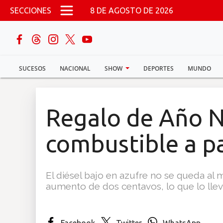
Pasar al contenido principal
SECCIONES
8 DE AGOSTO DE 2026
buscar
SUCESOS
NACIONAL
SHOW
DEPORTES
MUNDO
Sucesos
Nacional
Regalo de Año 
Política
combustible a pa
Show
El diésel bajo en azufre no se queda al 
Deportes
aumento de dos centavos, lo que lo lleva
Mundo
Facebook
Twitter
WhatsApp