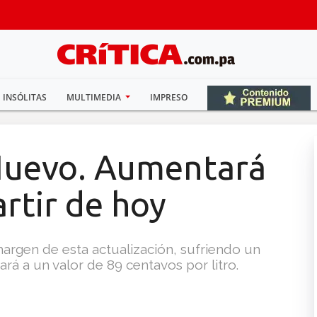
INSÓLITAS
MULTIMEDIA
IMPRESO
Nuevo. Aumentará
rtir de hoy
margen de esta actualización, sufriendo un
rá a un valor de 89 centavos por litro.