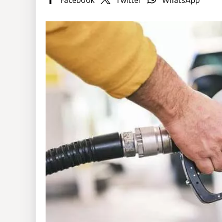
Insólitas
Multimedia
Impreso