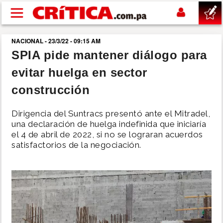
Pasar al contenido principal
NACIONAL - 23/3/22 - 09:15 AM
buscar
SPIA pide mantener diálogo para
evitar huelga en sector
SUCESOS
construcción
NACIONAL
Dirigencia del Suntracs presentó ante el Mitradel,
una declaración de huelga indefinida que iniciaría
POLÍTICA
el 4 de abril de 2022, si no se lograran acuerdos
satisfactorios de la negociación.
SHOW
DEPORTES
MUNDO