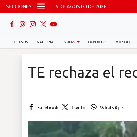
Pasar al contenido principal
SECCIONES
6 DE AGOSTO DE 2026
buscar
SUCESOS
NACIONAL
SHOW
DEPORTES
MUNDO
Sucesos
Nacional
TE rechaza el re
Política
Show
Facebook
Twitter
WhatsApp
Deportes
Mundo