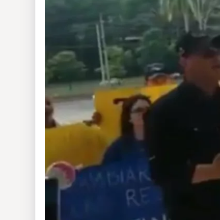
Insólitas
Multimedia
Impreso