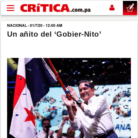
Pasar al contenido principal
NACIONAL - 01/7/20 - 12:00 AM
buscar
Un añito del ‘Gobier-Nito’
SUCESOS
NACIONAL
POLÍTICA
SHOW
DEPORTES
MUNDO