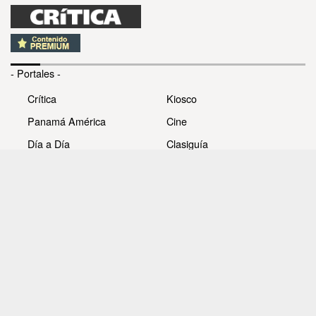
- Portales -
Crítica
Kiosco
Panamá América
Cine
Día a Día
Clasiguía
Mujer
Prémiate
Recetas
Impresora Pacífico
- Redes sociales -
Noticias
Whatsappcri
Videos
Galerías