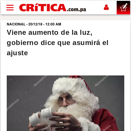
Pasar al contenido principal
NACIONAL - 20/12/18 - 12:00 AM
buscar
Viene aumento de la luz,
gobierno dice que asumirá el
SUCESOS
ajuste
NACIONAL
POLÍTICA
SHOW
DEPORTES
MUNDO