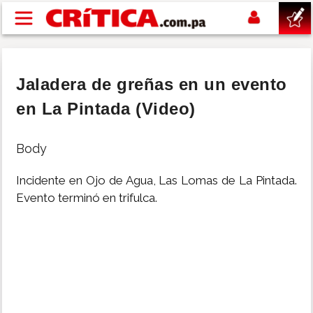
Pasar al contenido principal
buscar
Jaladera de greñas en un evento
SUCESOS
en La Pintada (Video)
NACIONAL
Body
Incidente en Ojo de Agua, Las Lomas de La Pintada.
POLÍTICA
Evento terminó en trifulca.
SHOW
DEPORTES
MUNDO