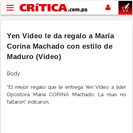
Pasar al contenido principal
buscar
Yen Video le da regalo a María
SUCESOS
Corina Machado con estilo de
Maduro (Video)
NACIONAL
Body
POLÍTICA
"El mejor regalo que le entrega Yen Video a líder
SHOW
Opositora Maria CORINA Machado. La risas no
faltaron", indicaron.
DEPORTES
MUNDO