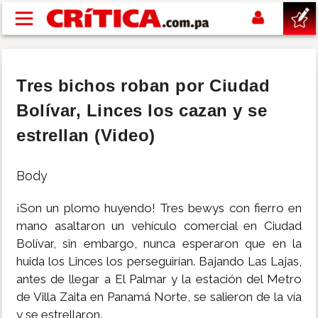
Pasar al contenido principal
buscar
Tres bichos roban por Ciudad
SUCESOS
Bolívar, Linces los cazan y se
estrellan (Video)
NACIONAL
Body
POLÍTICA
¡Son un plomo huyendo! Tres bewys con fierro en
SHOW
mano asaltaron un vehículo comercial en Ciudad
Bolívar, sin embargo, nunca esperaron que en la
huida los Linces los perseguirían. Bajando Las Lajas,
DEPORTES
antes de llegar a El Palmar y la estación del Metro
de Villa Zaita en Panamá Norte, se salieron de la vía
MUNDO
y se estrellaron.