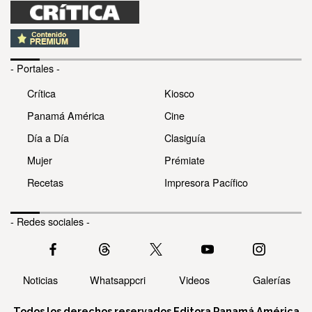
- Portales -
Crítica
Kiosco
Panamá América
Cine
Día a Día
Clasiguía
Mujer
Prémiate
Recetas
Impresora Pacífico
- Redes sociales -
Noticias
Whatsappcri
Videos
Galerías
Todos los derechos reservados Editora Panamá América