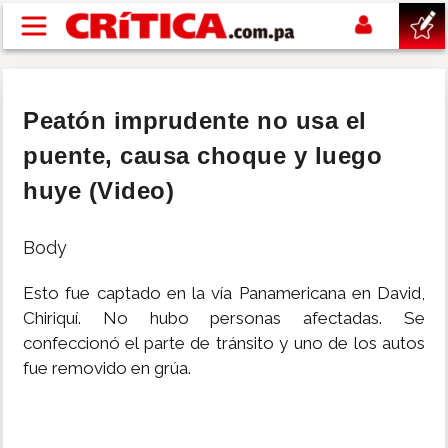
Pasar al contenido principal
buscar
Peatón imprudente no usa el
SUCESOS
puente, causa choque y luego
huye (Video)
NACIONAL
Body
POLÍTICA
Esto fue captado en la vía Panamericana en David,
SHOW
Chiriquí. No hubo personas afectadas. Se
confeccionó el parte de tránsito y uno de los autos
fue removido en grúa.
DEPORTES
MUNDO