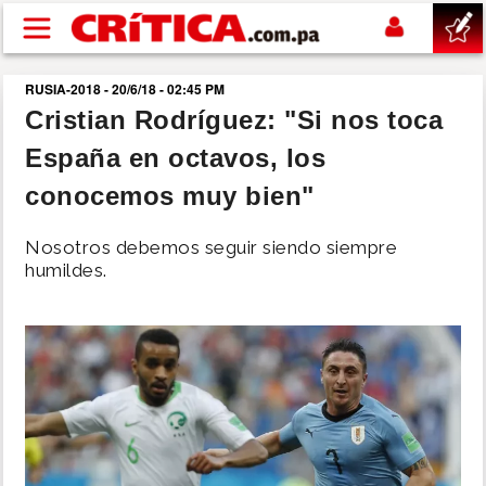
Pasar al contenido principal
RUSIA-2018 - 20/6/18 - 02:45 PM
buscar
Cristian Rodríguez: "Si nos toca
España en octavos, los
SUCESOS
conocemos muy bien"
NACIONAL
Nosotros debemos seguir siendo siempre
humildes.
POLÍTICA
SHOW
DEPORTES
MUNDO