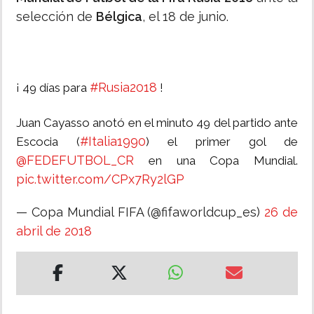
selección de
Bélgica
, el 18 de junio.
#Rusia2018
¡ 49 días para
!
Juan Cayasso anotó en el minuto 49 del partido ante
#Italia1990
Escocia (
) el primer gol de
@FEDEFUTBOL_CR
en una Copa Mundial.
pic.twitter.com/CPx7Ry2lGP
— Copa Mundial FIFA (@fifaworldcup_es)
26 de
abril de 2018