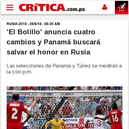
Pasar al contenido principal
RUSIA-2018 - 28/6/18 - 08:30 AM
buscar
'El Bolillo' anuncia cuatro
cambios y Panamá buscará
SUCESOS
salvar el honor en Rusia
NACIONAL
Las selecciones de Panamá y Túnez se medirán a
la 1:00 p.m.
POLÍTICA
SHOW
DEPORTES
MUNDO