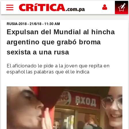
Pasar al contenido principal
RUSIA-2018 - 21/6/18 - 11:30 AM
buscar
Expulsan del Mundial al hincha
argentino que grabó broma
SUCESOS
sexista a una rusa
NACIONAL
El aficionado le pide a la joven que repita en
español las palabras que él le indica
POLÍTICA
SHOW
DEPORTES
MUNDO