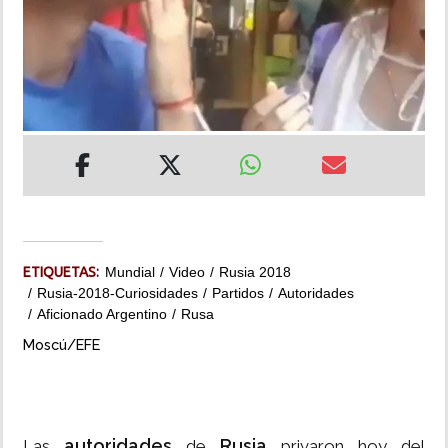
INSÓLITAS
MULTIMEDIA
IMPRESO
ETIQUETAS:
Mundial
Video
Rusia 2018
Rusia-2018-Curiosidades
Partidos
Autoridades
Aficionado Argentino
Rusa
Moscú/EFE
autoridades
Rusia
Las
de
privaron hoy del