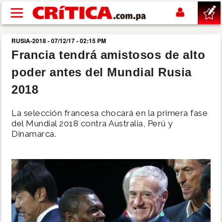
Pasar al contenido principal
RUSIA-2018 - 07/12/17 - 02:15 PM
buscar
Francia tendrá amistosos de alto
poder antes del Mundial Rusia
SUCESOS
2018
NACIONAL
La selección francesa chocará en la primera fase
del Mundial 2018 contra Australia, Perú y
POLÍTICA
Dinamarca.
SHOW
DEPORTES
MUNDO