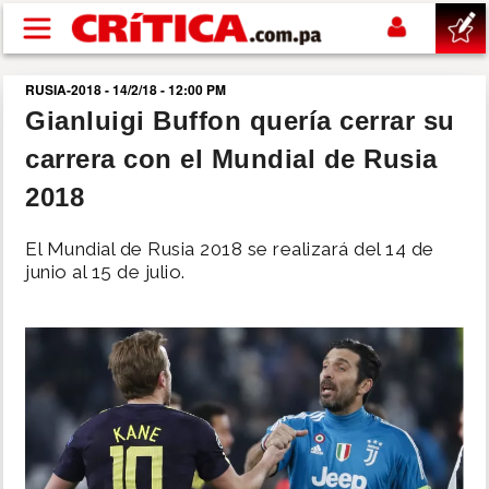
Pasar al contenido principal
RUSIA-2018 - 14/2/18 - 12:00 PM
buscar
Gianluigi Buffon quería cerrar su
carrera con el Mundial de Rusia
SUCESOS
2018
NACIONAL
El Mundial de Rusia 2018 se realizará del 14 de
junio al 15 de julio.
POLÍTICA
SHOW
DEPORTES
MUNDO