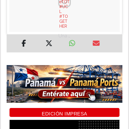
eTOT
#UC
L
#TO
GET
HER ‬
Una publicación compartida de
EDICIÓN IMPRESA