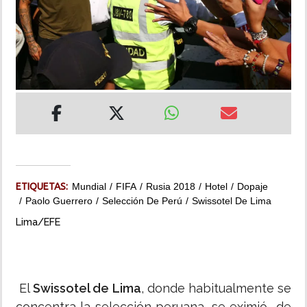
INSÓLITAS
MULTIMEDIA
IMPRESO
ETIQUETAS:
Mundial
FIFA
Rusia 2018
Hotel
Dopaje
Paolo Guerrero
Selección De Perú
Swissotel De Lima
Lima/EFE
El
Swissotel de Lima
, donde habitualmente se
concentra la selección peruana, se eximió de