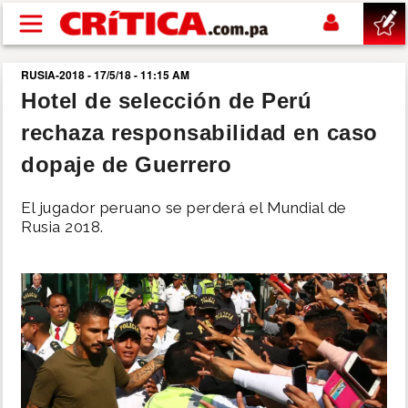
Pasar al contenido principal
RUSIA-2018 - 17/5/18 - 11:15 AM
buscar
Hotel de selección de Perú
rechaza responsabilidad en caso
SUCESOS
dopaje de Guerrero
NACIONAL
El jugador peruano se perderá el Mundial de
Rusia 2018.
POLÍTICA
SHOW
DEPORTES
MUNDO