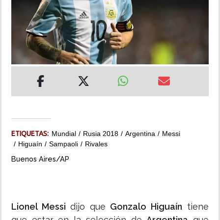
INSÓLITAS
MULTIMEDIA
IMPRESO
ETIQUETAS:
Mundial
Rusia 2018
Argentina
Messi
Higuaín
Sampaoli
Rivales
Buenos Aires/AP
Lionel Messi
dijo que
Gonzalo Higuaín
tiene
que estar en la selección de
Argentina
que