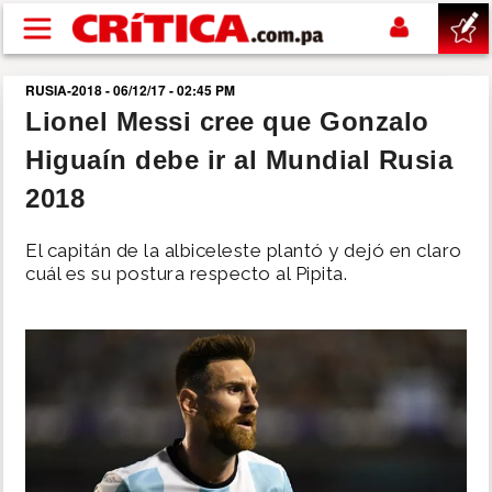
Pasar al contenido principal
RUSIA-2018 - 06/12/17 - 02:45 PM
buscar
Lionel Messi cree que Gonzalo
Higuaín debe ir al Mundial Rusia
SUCESOS
2018
NACIONAL
El capitán de la albiceleste plantó y dejó en claro
cuál es su postura respecto al Pipita.
POLÍTICA
SHOW
DEPORTES
MUNDO