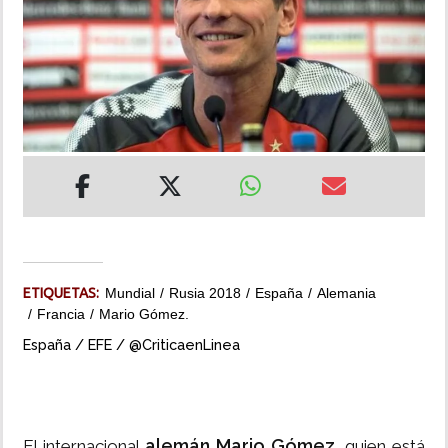
INSÓLITAS
MULTIMEDIA
IMPRESO
ETIQUETAS:
Mundial
Rusia 2018
España
Alemania
Francia
Mario Gómez.
España / EFE / @CriticaenLinea
alemán Mario Gómez
El internacional
, quien está