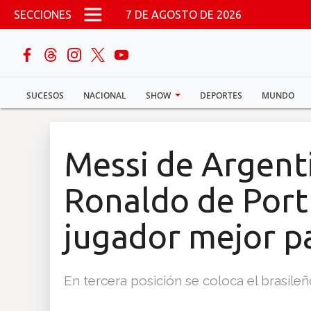
Pasar al contenido principal
SECCIONES
7 DE AGOSTO DE 2026
buscar
SUCESOS
NACIONAL
SHOW
DEPORTES
MUNDO
Sucesos
Nacional
Messi de Argent
Política
Ronaldo de Port
Show
jugador mejor 
Deportes
En tercera posición se coloca el brasile
Mundo