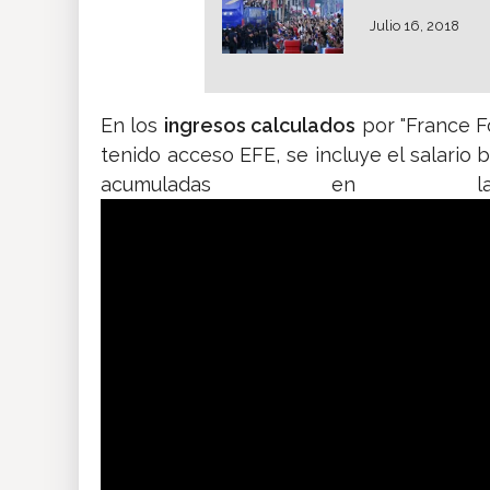
Julio 16, 2018
En los
ingresos calculados
por "France F
tenido acceso EFE, se incluye el salario b
acumuladas en la 