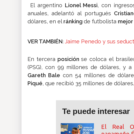
El argentino
Lionel Messi
, con ingreso
anuales, adelantó al portugués
Cristia
dólares, en el
ránking
de futbolista
mejor
VER TAMBIÉN
Jaime Penedo y sus seduc
:
En tercera
posición
se coloca el brasil
(PSG), con 99 millones de dólares, y a
Gareth Bale
con 54 millones de dólare
Piqué
, que recibió 35 millones de dólares.
Te puede interesar
El Real Ov
panameño É