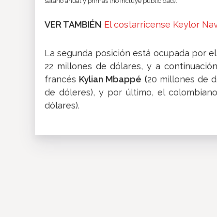
salario anual y primas (no incluye publicidad).
VER TAMBIÉN
El costarricense Keylor Na
:
La segunda posición está ocupada por e
22 millones de dólares, y a continuació
francés
Kylian Mbappé (
20 millones de d
de dóleres), y por último, el colombia
dólares).