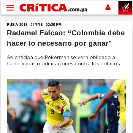
Pasar al contenido principal
RUSIA-2018 - 21/6/18 - 02:30 PM
buscar
Radamel Falcao: “Colombia debe
hacer lo necesario por ganar"
SUCESOS
Se anticipa que Pekerman se verá obligado a
NACIONAL
hacer varias modificaciones contra los polacos.
POLÍTICA
SHOW
DEPORTES
MUNDO