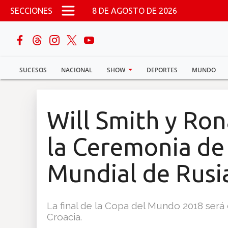
Pasar al contenido principal
SECCIONES
8 DE AGOSTO DE 2026
buscar
SUCESOS
NACIONAL
SHOW
DEPORTES
MUNDO
Sucesos
Nacional
Will Smith y Ro
Política
la Ceremonia de
Show
Mundial de Rusi
Deportes
La final de la Copa del Mundo 2018 será 
Croacia.
Mundo