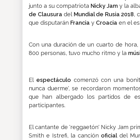
junto a su compatriota
Nicky Jam
y la al
de Clausura
del
Mundial de Rusia 2018
, 
que disputarán
Francia
y
Croacia
en el es
Con una duración de un cuarto de hora, 
800 personas, tuvo mucho ritmo y la
mús
El
espectáculo
comenzó con una boni
nunca duerme', se recordaron moment
que han albergado los partidos de e
participantes.
El cantante de 'reggaetón' Nicky Jam pr
Smith e Istrefi, la canción
oficial
del Mund