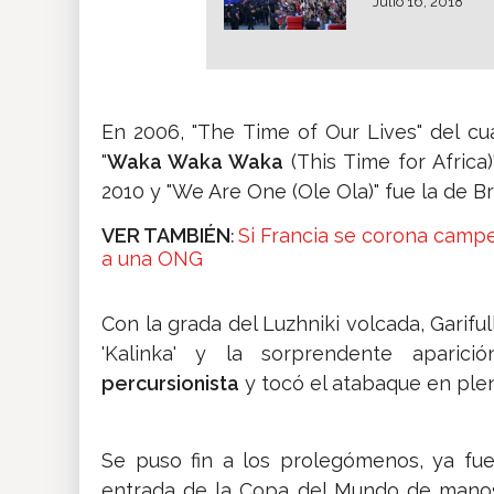
Julio 16, 2018
En 2006, "The Time of Our Lives" del cua
"
Waka Waka Waka
(This Time for Africa)
2010 y "We Are One (Ole Ola)" fue la de Bra
VER TAMBIÉN
Si Francia se corona camp
:
a una ONG
Con la grada del Luzhniki volcada, Gariful
'Kalinka' y la sorprendente aparici
percursionista
y tocó el atabaque en ple
Se puso fin a los prolegómenos, ya fu
entrada de la Copa del Mundo de manos