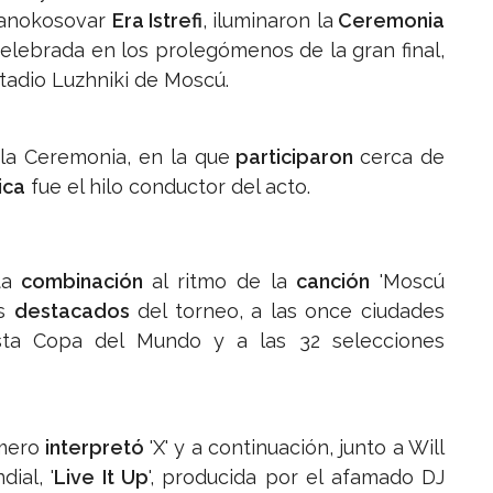
banokosovar
Era Istrefi
, iluminaron la
Ceremonia
celebrada en los prolegómenos de la gran final,
tadio Luzhniki de Moscú.
la Ceremonia, en la que
participaron
cerca de
ica
fue el hilo conductor del acto.
ta
combinación
al ritmo de la
canción
'Moscú
os
destacados
del torneo, a las once ciudades
sta Copa del Mundo y a las 32 selecciones
imero
interpretó
'X' y a continuación, junto a Will
ial, '
Live It Up
', producida por el afamado DJ