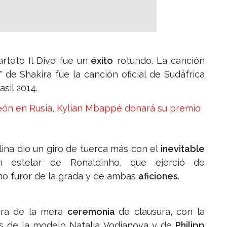
rteto Il Divo fue un
éxito
rotundo. La canción
" de Shakira fue la canción oficial de Sudáfrica
sil 2014.
eón en Rusia, Kylian Mbappé donará su premio
lina dio un giro de tuerca más con el
inevitable
ón estelar de Ronaldinho, que ejerció de
no furor de la grada y de ambas
aficiones
.
era de la mera
ceremonia
de clausura, con la
 de la modelo Natalia Vodianova y de
Philipp