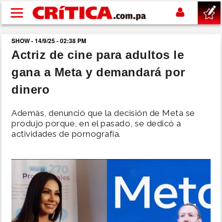
Pasar al contenido principal
SHOW - 14/9/25 - 02:38 PM
buscar
Actriz de cine para adultos le
gana a Meta y demandará por
SUCESOS
dinero
NACIONAL
Además, denunció que la decisión de Meta se
produjo porque, en el pasado, se dedicó a
POLÍTICA
actividades de pornografía.
SHOW
DEPORTES
MUNDO