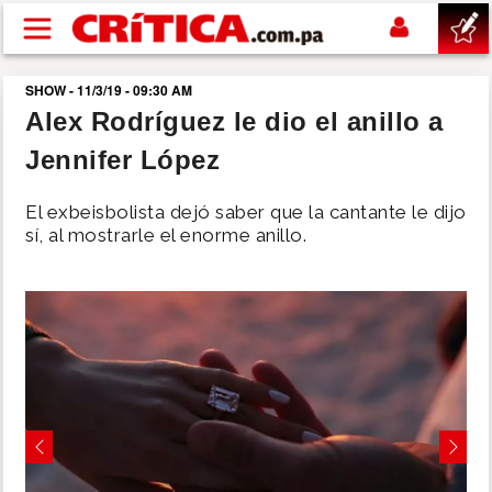
Pasar al contenido principal
SHOW - 11/3/19 - 09:30 AM
buscar
Alex Rodríguez le dio el anillo a
Jennifer López
SUCESOS
El exbeisbolista dejó saber que la cantante le dijo
NACIONAL
sí, al mostrarle el enorme anillo.
POLÍTICA
SHOW
DEPORTES
Previous
Next
MUNDO