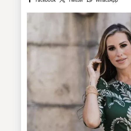
Insólitas
Multimedia
Impreso