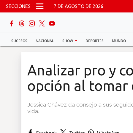
Pasar al contenido principal
SECCIONES
7 DE AGOSTO DE 2026
buscar
SUCESOS
NACIONAL
SHOW
DEPORTES
MUNDO
Sucesos
Nacional
Analizar pro y c
Política
opción al tomar 
Show
Jessica Chávez da consejo a sus seguido
Deportes
vida.
Mundo
Facebook
Twitter
WhatsApp