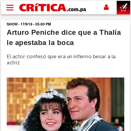
Pasar al contenido principal
SHOW - 17/9/18 - 05:00 PM
buscar
Arturo Peniche dice que a Thalía
le apestaba la boca
SUCESOS
El actor confesó que era un infierno besar a la
NACIONAL
actriz
POLÍTICA
SHOW
DEPORTES
MUNDO