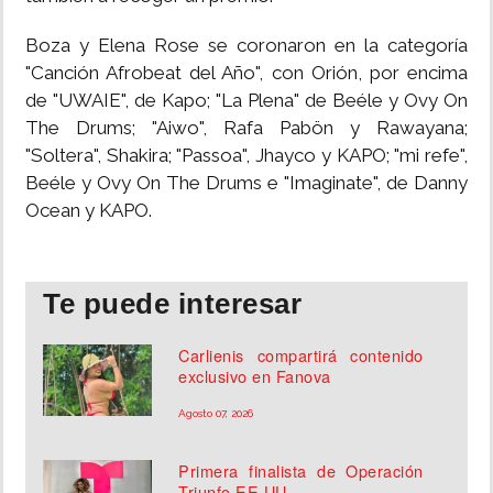
Boza y Elena Rose se coronaron en la categoría
"Canción Afrobeat del Año", con Orión, por encima
de "UWAIE", de Kapo; "La Plena" de Beéle y Ovy On
The Drums; "Aiwo", Rafa Pabön y Rawayana;
"Soltera", Shakira; "Passoa", Jhayco y KAPO; "mi refe",
Beéle y Ovy On The Drums e "Imaginate", de Danny
Ocean y KAPO.
Te puede interesar
Carlienis compartirá contenido
exclusivo en Fanova
Agosto 07, 2026
Primera finalista de Operación
Triunfo EE.UU.