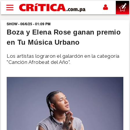
Pasar al contenido principal
SHOW - 06/6/25 - 01:09 PM
buscar
Boza y Elena Rose ganan premio
en Tu Música Urbano
SUCESOS
Los artistas lograron el galardón en la categoría
NACIONAL
"Canción Afrobeat del Año".
POLÍTICA
SHOW
DEPORTES
MUNDO