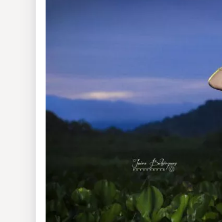
Insólitas
Multimedia
Impreso