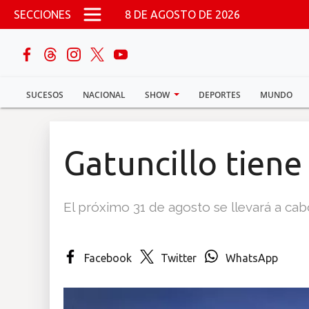
Pasar al contenido principal
SECCIONES
8 DE AGOSTO DE 2026
buscar
SUCESOS
NACIONAL
SHOW
DEPORTES
MUNDO
Sucesos
Nacional
Gatuncillo tiene
Política
El próximo 31 de agosto se llevará a cabo
Show
Deportes
Facebook
Twitter
WhatsApp
Mundo