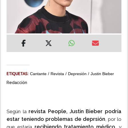
INSÓLITAS
MULTIMEDIA
IMPRESO
ETIQUETAS:
Cantante
Revista
Depresión
Justin Bieber
Redacción
revista People,
Justin Bieber podría
Según la
estar teniendo problemas de deprsión
, por lo
recibiendo tratamiento médico
que estaría
, y