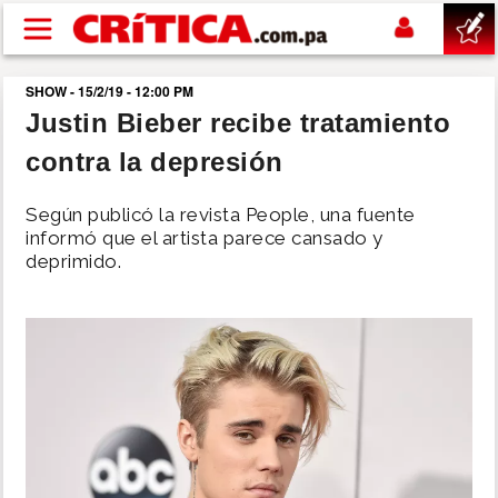
Pasar al contenido principal
SHOW - 15/2/19 - 12:00 PM
buscar
Justin Bieber recibe tratamiento
contra la depresión
SUCESOS
Según publicó la revista People, una fuente
NACIONAL
informó que el artista parece cansado y
deprimido.
POLÍTICA
SHOW
DEPORTES
MUNDO