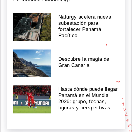
a
v
e
Naturgy acelera nueva
t
h
subestación para
e
fortalecer Panamá
c
Pacífico
h
i
l
d
Descubre la magia de
r
Gran Canaria
e
n
_
m
x
Hasta dónde puede llegar
Panamá en el Mundial
A
2026: grupo, fechas,
y
figuras y perspectivas
u
d
e