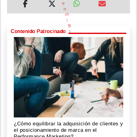
e
n
m
i
B
Contenido Patrocinado
I
O
-
t
o
d
o
s
e
a
g
r
a
d
e
c
e
¿Cómo equilibrar la adquisición de clientes y
@
el posicionamiento de marca en el
s
Performance Marketing?