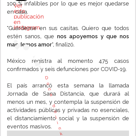
100 % infalibles por lo que es mejor quedarse
Ver
esta
en casa.
publicación
en
Instagram
"Guárdense en sus casitas. Quiero que todos
estén sanos, que
nos apoyemos y que nos
mandemos amor
", finalizó.
México registra al momento 475 casos
confirmados y seis defunciones por COVID-19.
D
o
El país arrancó esta semana la llamada
n
Jornada de Sana Distancia, que durará al
a
menos un mes, y contempla la suspensión de
d
actividades públicas y privadas no esenciales,
o
l
el distanciamiento social y la suspensión de
i
eventos masivos.
n
k