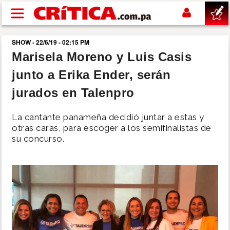
Pasar al contenido principal
SHOW - 22/6/19 - 02:15 PM
buscar
Marisela Moreno y Luis Casis
junto a Erika Ender, serán
SUCESOS
jurados en Talenpro
NACIONAL
La cantante panameña decidió juntar a estas y
otras caras, para escoger a los semifinalistas de
POLÍTICA
su concurso.
SHOW
DEPORTES
MUNDO