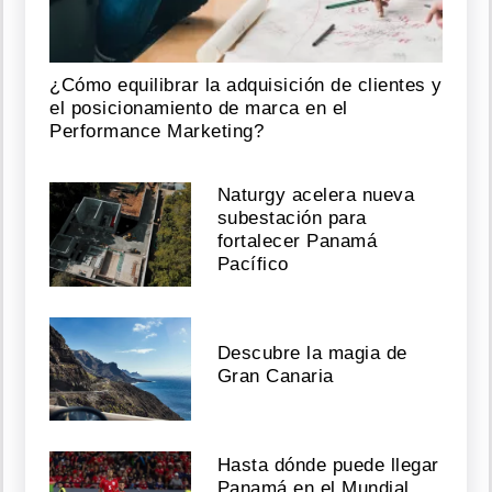
n
bl
c
c
par
d
Mar
el
o
o 
mar
el
o
U
m
o)
o
2
2
J
u
n,
2
0
1
9
a
l
as
1:
4
6
P
D
¿Cómo equilibrar la adquisición de clientes y
T
el posicionamiento de marca en el
Performance Marketing?
Naturgy acelera nueva
subestación para
fortalecer Panamá
Pacífico
Descubre la magia de
Gran Canaria
Hasta dónde puede llegar
Panamá en el Mundial