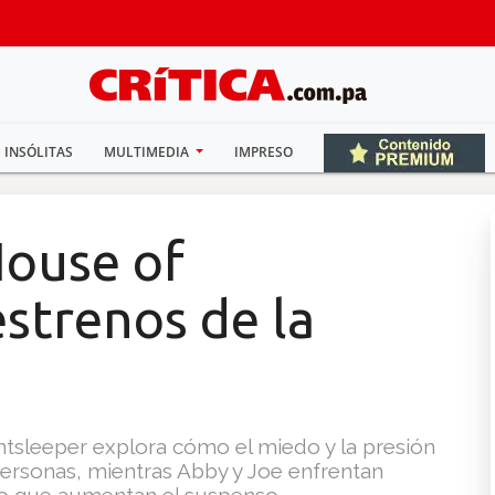
INSÓLITAS
MULTIMEDIA
IMPRESO
House of
estrenos de la
ghtsleeper explora cómo el miedo y la presión
personas, mientras Abby y Joe enfrentan
do que aumentan el suspenso.