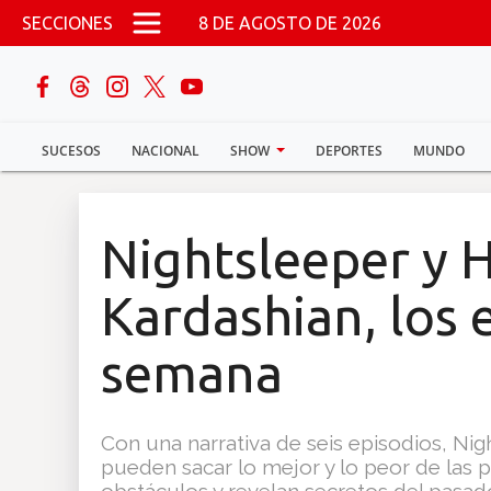
Pasar al contenido principal
SECCIONES
8 DE AGOSTO DE 2026
buscar
SUCESOS
NACIONAL
SHOW
DEPORTES
MUNDO
Sucesos
Nacional
Nightsleeper y 
Política
Kardashian, los 
Show
semana
Deportes
Con una narrativa de seis episodios, Ni
pueden sacar lo mejor y lo peor de las 
Mundo
obstáculos y revelan secretos del pasa