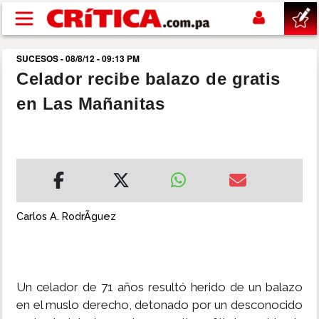
Pasar al contenido principal
SUCESOS - 08/8/12 - 09:13 PM
buscar
Celador recibe balazo de gratis
en Las Mañanitas
SUCESOS
NACIONAL
POLÍTICA
Carlos A. RodrÃ­guez
SHOW
DEPORTES
Un celador de 71 años resultó herido de un balazo
en el muslo derecho, detonado por un desconocido
MUNDO