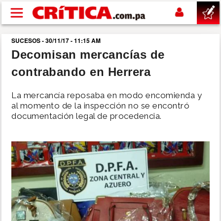
Pasar al contenido principal
SUCESOS - 30/11/17 - 11:15 AM
buscar
Decomisan mercancías de
contrabando en Herrera
SUCESOS
La mercancía reposaba en modo encomienda y
NACIONAL
al momento de la inspección no se encontró
documentación legal de procedencia.
POLÍTICA
SHOW
DEPORTES
MUNDO