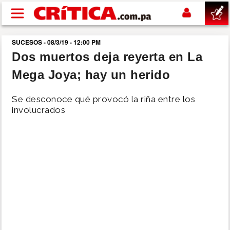
Pasar al contenido principal
SUCESOS - 08/3/19 - 12:00 PM
buscar
Dos muertos deja reyerta en La
Mega Joya; hay un herido
SUCESOS
Se desconoce qué provocó la riña entre los
NACIONAL
involucrados
POLÍTICA
SHOW
DEPORTES
MUNDO