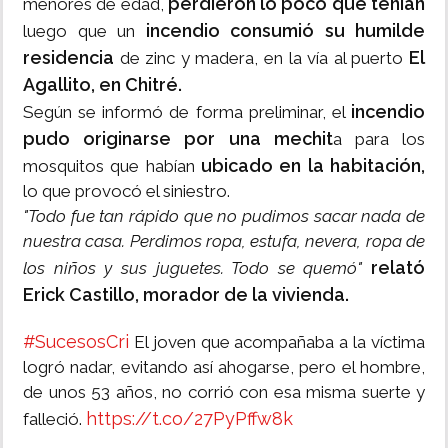
perdieron lo poco que tenían
menores de edad,
incendio consumió su humilde
luego que un
residencia
El
de zinc y madera, en la vía al puerto
Agallito, en Chitré.
incendio
Según se informó de forma preliminar, el
pudo originarse por una mechit
a para los
ubicado en la habitación,
mosquitos que habían
lo que provocó el siniestro.
"Todo fue tan rápido que no pudimos sacar nada de
nuestra casa. Perdimos ropa, estufa, nevera, ropa de
relató
los niños y sus juguetes. Todo se quemó"
Erick Castillo, morador de la vivienda.
#SucesosCri
El joven que acompañaba a la víctima
logró nadar, evitando así ahogarse, pero el hombre,
de unos 53 años, no corrió con esa misma suerte y
https://t.co/27PyPffw8k
falleció.