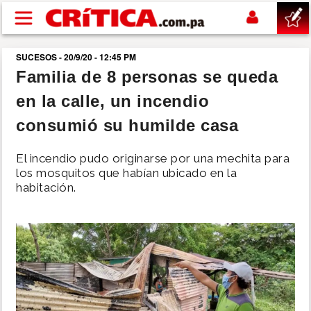
Pasar al contenido principal
SUCESOS - 20/9/20 - 12:45 PM
buscar
Familia de 8 personas se queda
en la calle, un incendio
SUCESOS
consumió su humilde casa
NACIONAL
El incendio pudo originarse por una mechita para
los mosquitos que habían ubicado en la
POLÍTICA
habitación.
SHOW
DEPORTES
MUNDO