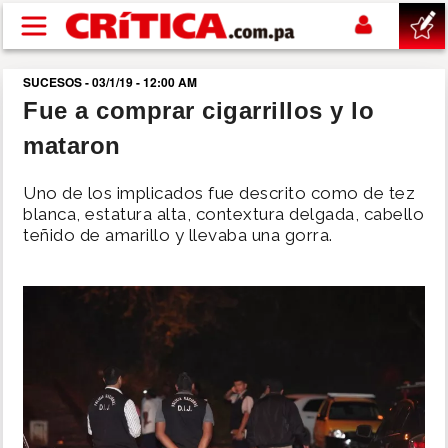
Pasar al contenido principal
SUCESOS - 03/1/19 - 12:00 AM
buscar
Fue a comprar cigarrillos y lo
mataron
SUCESOS
Uno de los implicados fue descrito como de tez
NACIONAL
blanca, estatura alta, contextura delgada, cabello
teñido de amarillo y llevaba una gorra.
POLÍTICA
SHOW
DEPORTES
MUNDO